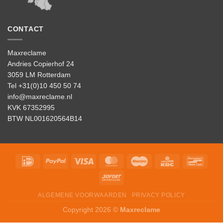
CONTACT
Maxreclame
Andries Copierhof 24
3059 LM Rotterdam
Tel +31(0)10 450 50 74
info@maxreclame.nl
KVK 67352995
BTW NL001620564B14
IDeal
PayPal
Visa
MasterCard
Maestro
KBC
Banco
Sofort
ALGEMENE VOORWAARDEN
PRIVACY POLICY
Copyright 2026 ©
Maxreclame