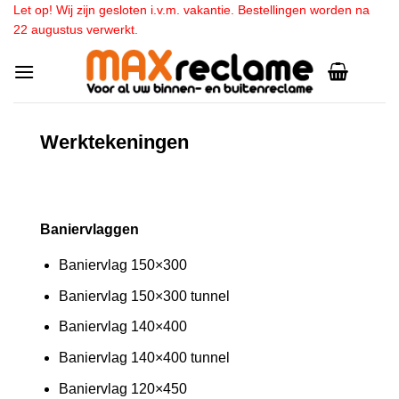
Ga
Let op! Wij zijn gesloten i.v.m. vakantie. Bestellingen worden na
22 augustus verwerkt.
naar
inhoud
Werktekeningen
Baniervlaggen
Baniervlag 150×300
Baniervlag 150×300 tunnel
Baniervlag 140×400
Baniervlag 140×400 tunnel
Baniervlag 120×450