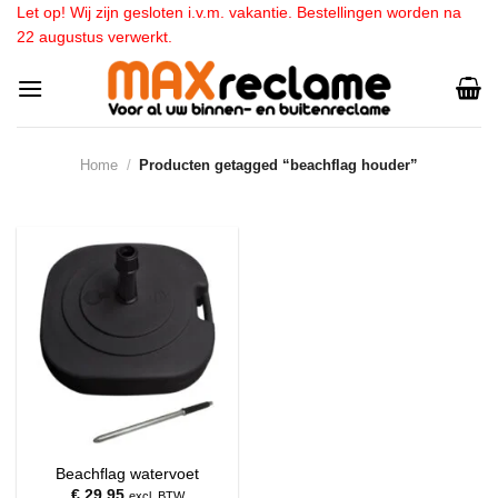
Ga
Let op! Wij zijn gesloten i.v.m. vakantie. Bestellingen worden na
22 augustus verwerkt.
naar
inhoud
Home
/
Producten getagged “beachflag houder”
Beachflag watervoet
€
29,95
excl. BTW