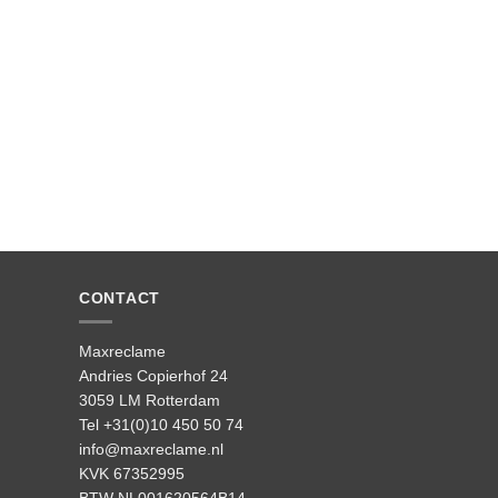
CONTACT
Maxreclame
Andries Copierhof 24
3059 LM Rotterdam
Tel +31(0)10 450 50 74
info@maxreclame.nl
KVK 67352995
BTW NL001620564B14