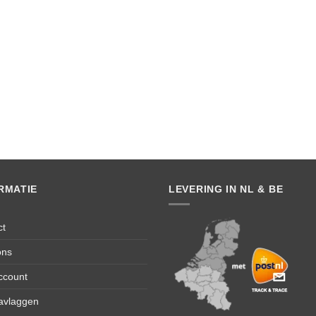
RMATIE
LEVERING IN NL & BE
ct
ons
ccount
avlaggen