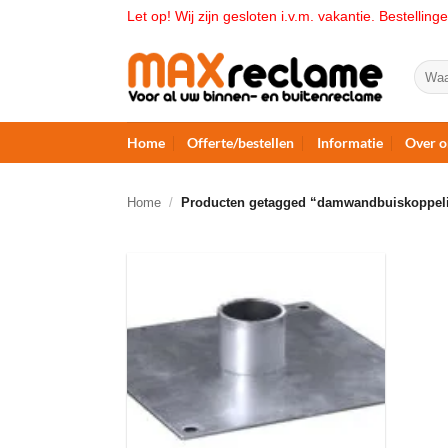
Ga
Let op! Wij zijn gesloten i.v.m. vakantie. Bestelli
naar
inhoud
Zoeke
naar:
Home
Offerte/bestellen
Informatie
Over o
Home
/
Producten getagged “damwandbuiskoppel