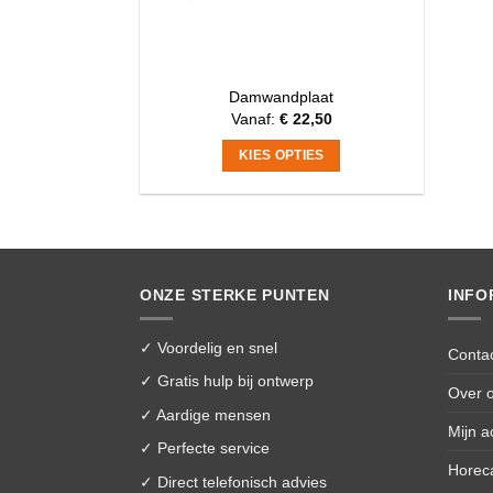
Damwandplaat
Vanaf:
€
22,50
KIES OPTIES
Dit
product
heeft
meerdere
variaties.
ONZE STERKE PUNTEN
INFO
Deze
optie
✓ Voordelig en snel
Conta
kan
✓ Gratis hulp bij ontwerp
gekozen
Over 
worden
✓ Aardige mensen
Mijn a
op
✓ Perfecte service
de
Horec
✓ Direct telefonisch advies
productpagina