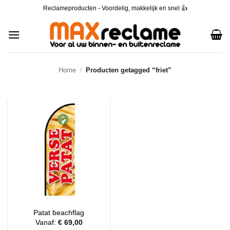
Ga
Reclameproducten - Voordelig, makkelijk en snel
👍
naar
inhoud
Home
/
Producten getagged “friet”
Patat beachflag
Vanaf:
€
69,00