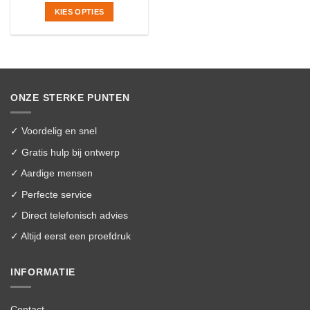
KIES OPTIES
Dit
product
heeft
meerdere
variaties.
ONZE STERKE PUNTEN
Deze
optie
kan
✓ Voordelig en snel
gekozen
✓ Gratis hulp bij ontwerp
worden
✓ Aardige mensen
op
de
✓ Perfecte service
productpagina
✓ Direct telefonisch advies
✓ Altijd eerst een proefdruk
INFORMATIE
Contact