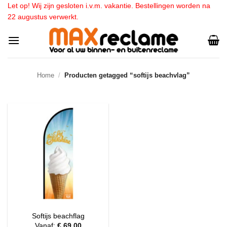
Ga
Let op! Wij zijn gesloten i.v.m. vakantie. Bestellingen worden na
22 augustus verwerkt.
naar
inhoud
Home
/
Producten getagged “softijs beachvlag”
Softijs beachflag
Vanaf:
€
69,00