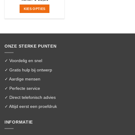
KIES OPTIES
Dit
product
heeft
meerdere
variaties.
ONZE STERKE PUNTEN
Deze
optie
kan
✓ Voordelig en snel
gekozen
✓ Gratis hulp bij ontwerp
worden
✓ Aardige mensen
op
de
✓ Perfecte service
productpagina
✓ Direct telefonisch advies
✓ Altijd eerst een proefdruk
INFORMATIE