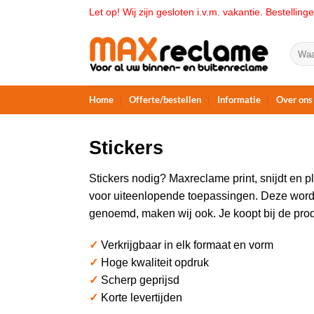
Ga
Let op! Wij zijn gesloten i.v.m. vakantie. Bestelli
naar
inhoud
Zoeke
naar:
Home
Offerte/bestellen
Informatie
Over ons
Stickers
Stickers nodig? Maxreclame print, snijdt en pl
voor uiteenlopende toepassingen. Deze worden
genoemd, maken wij ook. Je koopt bij de pro
✓
Verkrijgbaar in elk formaat en vorm
✓
Hoge kwaliteit opdruk
✓
Scherp geprijsd
✓
Korte levertijden