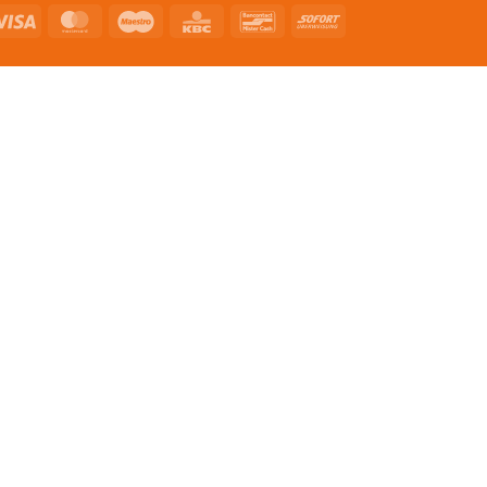
Pal
Visa
MasterCard
Maestro
KBC
Bancontact
Sofort