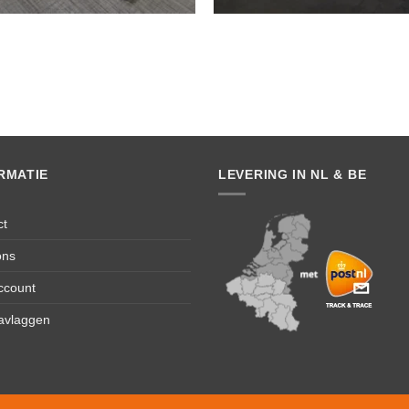
RMATIE
LEVERING IN NL & BE
ct
ons
ccount
avlaggen