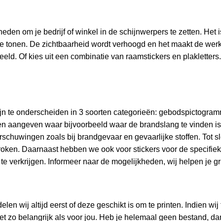
eden om je bedrijf of winkel in de schijnwerpers te zetten. Het 
en te tonen. De zichtbaarheid wordt verhoogd en het maakt de w
eeld. Of kies uit een combinatie van raamstickers en plakletters.
e zijn te onderscheiden in 3 soorten categorieën: gebodspictog
 aangeven waar bijvoorbeeld waar de brandslang te vinden is 
schuwingen zoals bij brandgevaar en gevaarlijke stoffen. Tot sl
 roken. Daarnaast hebben we ook voor stickers voor de specifie
t te verkrijgen. Informeer naar de mogelijkheden, wij helpen je g
n wij altijd eerst of deze geschikt is om te printen. Indien wij
net zo belangrijk als voor jou. Heb je helemaal geen bestand, da